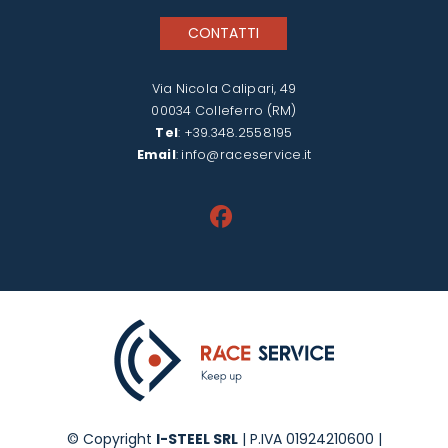
CONTATTI
Via Nicola Calipari, 49
00034 Colleferro (RM)
Tel
:
+39.348.2558195
Email
:
info@raceservice.it
© Copyright
I-STEEL SRL
| P.IVA 01924210600 |