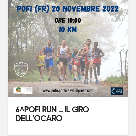
6^POFI RUN – IL GIRO
DELL’OCARO