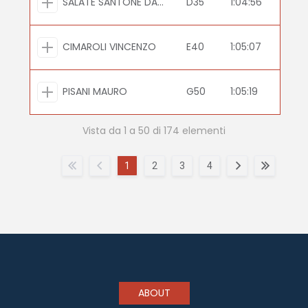
SALATE SANTONE DANIELE
D35
1:04:56
CIMAROLI VINCENZO
E40
1:05:07
PISANI MAURO
G50
1:05:19
Vista da 1 a 50 di 174 elementi
1
2
3
4
ABOUT