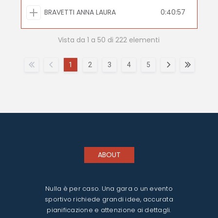
BRAVETTI ANNA LAURA
0:40:57
Vista da 1 a 50 di 222 elementi
1
2
3
4
5
ABOUT
Nulla è per caso. Una gara o un evento
sportivo richiede grandi idee, accurata
pianificazione e attenzione ai dettagli.