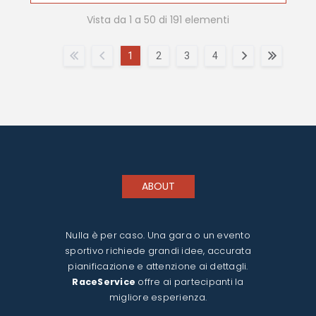
Vista da 1 a 50 di 191 elementi
1
2
3
4
ABOUT
Nulla è per caso. Una gara o un evento
sportivo richiede grandi idee, accurata
pianificazione e attenzione ai dettagli.
RaceService
offre ai partecipanti la
migliore esperienza.