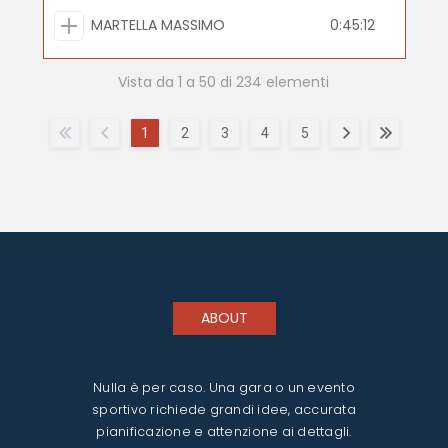
MARTELLA MASSIMO
0:45:12
Vista da 1 a 50 di 234 elementi
1
2
3
4
5
ABOUT
Nulla è per caso. Una gara o un evento
sportivo richiede grandi idee, accurata
pianificazione e attenzione ai dettagli.