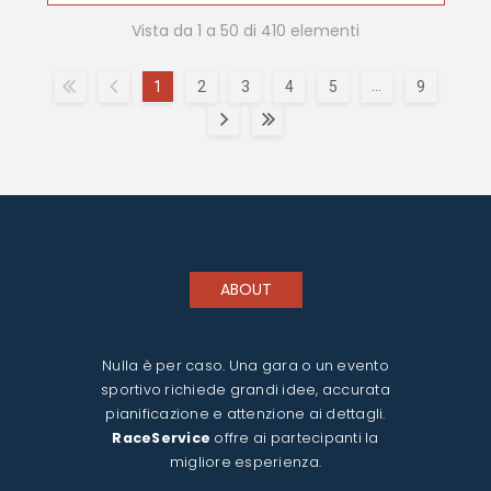
Vista da 1 a 50 di 410 elementi
…
1
2
3
4
5
9
ABOUT
Nulla è per caso. Una gara o un evento
sportivo richiede grandi idee, accurata
pianificazione e attenzione ai dettagli.
RaceService
offre ai partecipanti la
migliore esperienza.