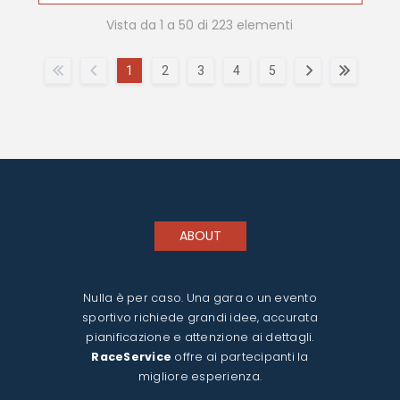
Vista da 1 a 50 di 223 elementi
1
2
3
4
5
ABOUT
Nulla è per caso. Una gara o un evento
sportivo richiede grandi idee, accurata
pianificazione e attenzione ai dettagli.
RaceService
offre ai partecipanti la
migliore esperienza.