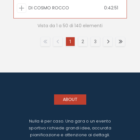
DI COSMO ROCCO
0:42:51
Vista da 1 a 50 di 140 elementi
1
2
3
ABOUT
Nulla è per caso. Una gara o un evento
sportivo richiede grandi idee, accurata
pianificazione e attenzione ai dettagli.