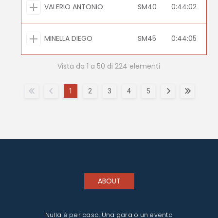
VALERIO ANTONIO
SM40
0:44:02
MINELLA DIEGO
SM45
0:44:05
Vista da 1 a 50 di 224 elementi
1
2
3
4
5
ABOUT
Nulla è per caso. Una gara o un evento