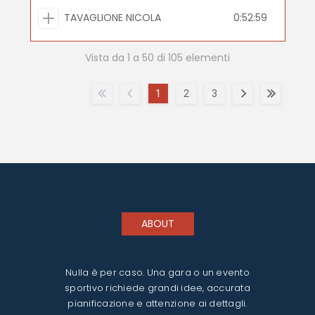
TAVAGLIONE NICOLA
0:52:59
Vista da 1 a 50 di 105 elementi
1
2
3
ABOUT
Nulla è per caso. Una gara o un evento
sportivo richiede grandi idee, accurata
pianificazione e attenzione ai dettagli.